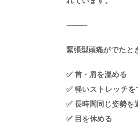
れています。
⸻
緊張型頭痛がでたとき
✅ 首・肩を温める
✅ 軽いストレッチを
✅ 長時間同じ姿勢を
✅ 目を休める