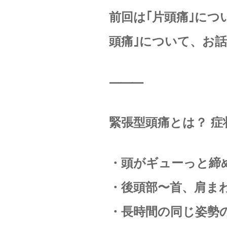
前回は｢片頭痛｣につ
頭痛｣について、お話し
⸻
緊張型頭痛とは？ 症
・頭がギューっと締
・後頭部〜首、肩ま
・長時間の同じ姿勢