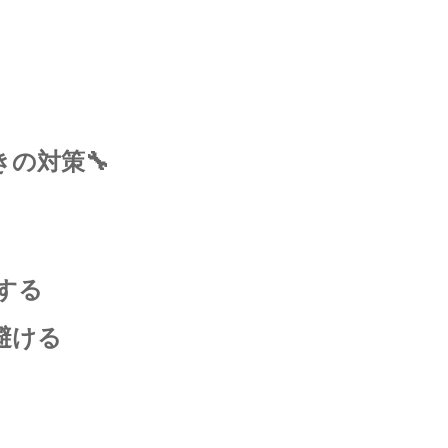
の対策🔧
する
避ける