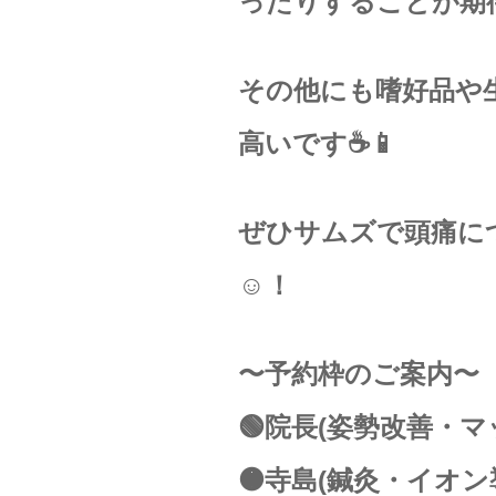
ったりすることが期
その他にも嗜好品や
高いです☕️📱
ぜひサムズで頭痛に
☺️！
〜予約枠のご案内〜
🟢院長(姿勢改善・
🟠寺島(鍼灸・イオ