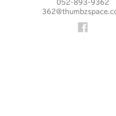
052-893-9362
362@thumbzspace.c