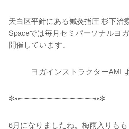
天白区平針にある鍼灸指圧
杉下治
Space
では毎月セミパーソナルヨ
開催しています。
ヨガインストラクター
AMI
✼
••
┈┈┈┈┈┈┈┈┈┈┈┈┈┈┈┈
••
✼
6
月になりましたね。梅雨入りもも