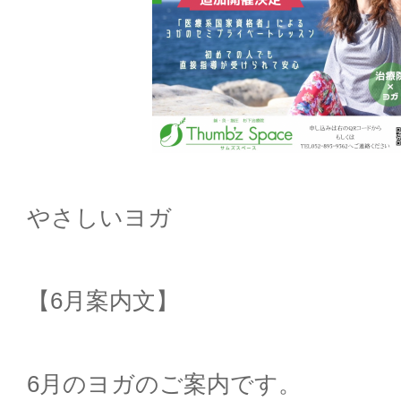
やさしいヨガ
【
6
月案内文】
6
月のヨガ
のご案内です。