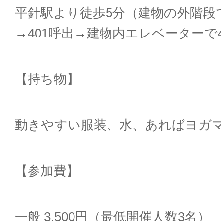
平針駅より徒歩
5
分（建物の外階段
→401
呼出
→
建物内エレベーターで
【持ち物】
動きやすい服装、水、あればヨガ
【参加費】
一般
3,500
円（最低開催人数
3
名）